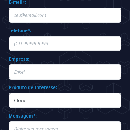
E-mail*:
Telefone*:
Empresa:
Produto de Interesse:
Mensagem*: